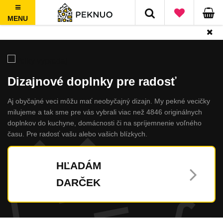
MENU
Doprava zadarmo nad 50€, jednoduché vrátenie do 100 dní
Dizajnové doplnky pre radosť
Aj obyčajné veci môžu mať neobyčajný dizajn. My pekné vecičky
milujeme a tak sme pre vás vybrali viac než 4846 originálnych
doplnkov do kuchyne, domácnosti či na spríjemnenie voľného
času. Pre radosť vašu alebo vašich blízkych.
HĽADÁM
DARČEK