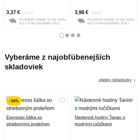
3,37 €
3,98 €
6,73 €
7,96 €
Na našom sklade. U vás može
Na našom sklade. U vás može
byť o 4 dni (pondelok 10.8.)
byť o 4 dni (pondelok 10.8.)
Vyberáme z najobľúbenejších
skladoviek
všetky skladovky
- 50%
Espresso šálka so
Nástenné hodiny Tanier s
strieborným prsteňom
modrými ručičkami