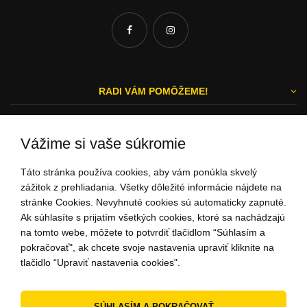
RADI VÁM POMÔŽEME!
Vážime si vaše súkromie
Michal a Zuzka
Táto stránka používa cookies, aby vám ponúkla skvelý
ZÁKAZNÍCKY SERVIS
zážitok z prehliadania. Všetky dôležité informácie nájdete na
stránke Cookies. Nevyhnuté cookies sú automaticky zapnuté.
Ak súhlasíte s prijatím všetkých cookies, ktoré sa nachádzajú
na tomto webe, môžete to potvrdiť tlačidlom “Súhlasím a
0948 732 275
pokračovať", ak chcete svoje nastavenia upraviť kliknite na
(Po - Pi: 9:00-15:00)
tlačidlo “Upraviť nastavenia cookies".
ahoj@peknuo.sk
SÚHLASÍM A POKRAČOVAŤ