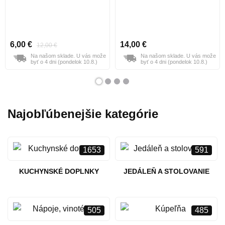
6,00 €
14,00 €
12,00 €
Na našom sklade. U vás može
Na našom sklade. U vás može
byť o 4 dni (pondelok 10.8.)
byť o 4 dni (pondelok 10.8.)
Najobľúbenejšie kategórie
1653
591
KUCHYNSKÉ DOPLNKY
JEDÁLEŇ A STOLOVANIE
505
485