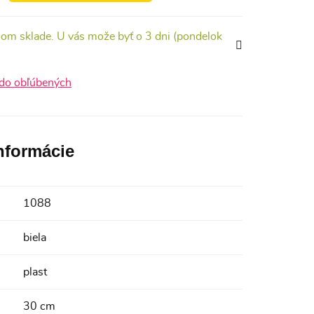
om sklade. U vás može byť o 3 dni (pondelok
 do obľúbených
informácie
1088
biela
plast
30 cm