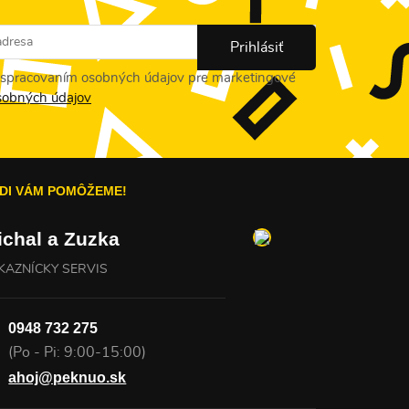
 spracovaním osobných údajov pre marketingové
sobných údajov
DI VÁM POMÔŽEME!
ichal a Zuzka
KAZNÍCKY SERVIS
0948 732 275
(Po - Pi: 9:00-15:00)
ahoj@peknuo.sk