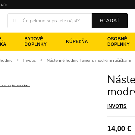
 dní
HĽADAŤ
,
BYTOVÉ
OSOBNÉ
KÚPEĽŇA
ÉKA
DOPLNKY
DOPLNKY
hodiny
Invotis
Nástenné hodiny Tanier s modrými ručičkami
Náste
modrý
INVOTIS
14,00 €