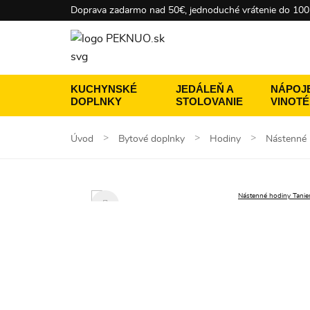
Doprava zadarmo nad 50€, jednoduché vrátenie do 100
KUCHYNSKÉ
JEDÁLEŇ A
NÁPOJE
DOPLNKY
STOLOVANIE
VINOT
Úvod
Bytové doplnky
Hodiny
Nástenné 