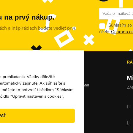
vu na prvý nákup.
Súhlasím so
ch a inšpiráciach budete vedieť prví.
účely.
Ochrana o
PE
O PEKNUO
RA
M
 prehliadania. Všetky dôležité
Darčekové poukážky
automaticky zapnuté. Ak súhlasíte s
Veľkoobchod a veľkoodber
ZÁ
 môžete to potvrdiť tlačidlom “Súhlasím
Kontakty
ačidlo “Upraviť nastavenia cookies".
ácie
VAŤ
ov