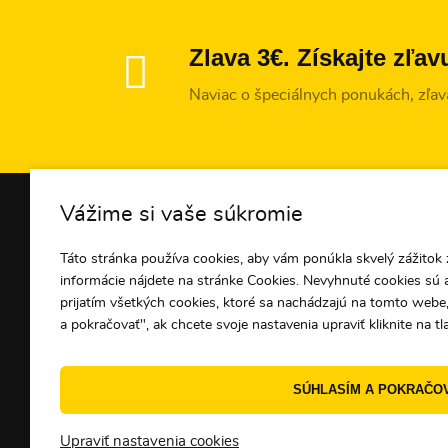
Zlava 3€. Získajte zľa
Naviac o špeciálnych ponukách, zľavá
INFORMÁCIE O NÁKU
Vážime si vaše súkromie
Táto stránka používa cookies, aby vám ponúkla skvelý zážitok z
Všetko o nákupe
informácie nájdete na stránke Cookies. Nevyhnuté cookies sú 
Platba
prijatím všetkých cookies, ktoré sa nachádzajú na tomto webe,
Doprava
a pokračovať", ak chcete svoje nastavenia upraviť kliknite na tl
Obchodné podmienky
Vrátenie tovaru a reklam
SÚHLASÍM A POKRAČO
Ochrana osobných údaj
Cookies
Upraviť nastavenia cookies