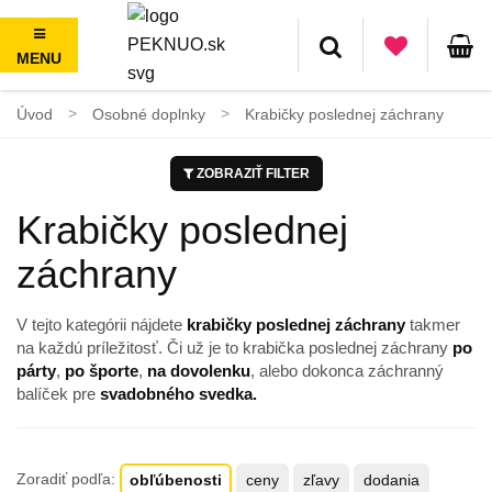
MENU
Doprava zadarmo nad 50€, jednoduché vrátenie do 100 dní
Úvod
Osobné doplnky
Krabičky poslednej záchrany
ZOBRAZIŤ FILTER
Krabičky poslednej
záchrany
V tejto kategórii nájdete
krabičky poslednej záchrany
takmer
na každú príležitosť. Či už je to krabička poslednej záchrany
po
párty
,
po
športe
,
na dovolenku
, alebo dokonca záchranný
balíček pre
svadobného svedka
.
Zoradiť podľa:
obľúbenosti
ceny
zľavy
dodania