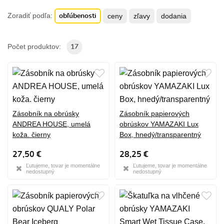
Zoradiť podľa:
ceny
zľavy
dodania
obľúbenosti
Počet produktov:
17
Zásobník na obrúsky
Zásobník papierových
ANDREA HOUSE, umelá
obrúskov YAMAZAKI Lux
koža. čierny
Box, hnedý/transparentný
27,50 €
28,25 €
Ľutujeme, tovar je momentálne
Ľutujeme, tovar je momentálne
nedostupný
nedostupný