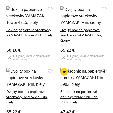
Box na papierové vreckovky
Dvojitý box na papierové
YAMAZAKI Tower 4215, biely
vreckovky YAMAZAKI Rin,
čierny
50,16 €
65,22 €
Ľutujeme, tovar je momentálne
Ľutujeme, tovar je momentálne
nedostupný
nedostupný
Dvojitý box na papierové
Zásobník na papierové
vreckovky YAMAZAKI Rin,
obrúsky YAMAZAKI Rin
biely
5982, biely
65,22 €
47,42 €