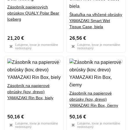
Zásobník papierových
obrúskov QUALY Polar Bear
Škatuľka na vlhčené obrúsky
Iceberg
YAMAZAKI Smart Wet
Tissue Case, biela
21,20 €
26,56 €
Ľutujeme, tovar je momentálne
Ľutujeme, tovar je momentálne
nedostupný
nedostupný
Zásobník na papierové
obrúsky (kov, drevo)
Zásobník na papierové
YAMAZAKI Rin Box, biely
obrúsky (kov, drevo)
YAMAZAKI Rin Box, čierny
50,16 €
50,16 €
Ľutujeme, tovar je momentálne
Ľutujeme, tovar je momentálne
nedostupný
nedostupný