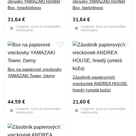
obrúsky YAMAZAKI RinWet
obrúsky YAMAZAKI RinWet
Box, hnedý/drevo
Box, biely/drevo
31,64 €
31,64 €
Ľutujeme, tovar je momentálne
Ľutujeme, tovar je momentálne
nedostupný
nedostupný
Box na papierové vreckovky
YAMAZAKI Tower, čierny
Zásobník papierových
vreckoviek ANDREA HOUSE,
hnedý (umelá koža)
44,59 €
21,60 €
Ľutujeme, tovar je momentálne
Ľutujeme, tovar je momentálne
nedostupný
nedostupný