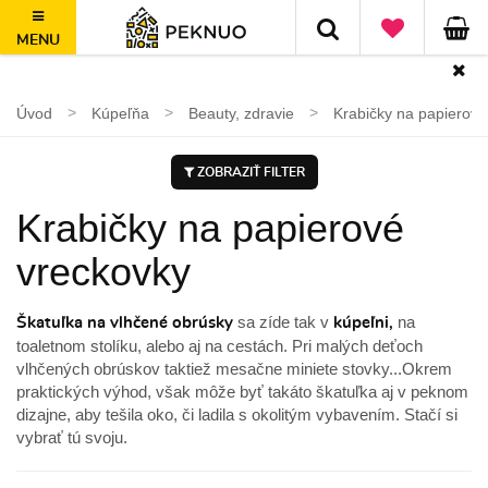
MENU
Doprava zadarmo nad 50€, jednoduché vrátenie do 100 dní
Úvod
Kúpeľňa
Beauty, zdravie
Krabičky na papierové
ZOBRAZIŤ FILTER
Krabičky na papierové
vreckovky
sa zíde tak v
na
Škatuľka na vlhčené obrúsky
kúpeľni,
toaletnom stolíku, alebo aj na cestách. Pri malých deťoch
vlhčených obrúskov taktiež mesačne miniete stovky...Okrem
praktických výhod, však môže byť takáto škatuľka aj v peknom
dizajne, aby tešila oko, či ladila s okolitým vybavením. Stačí si
vybrať tú svoju.