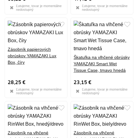
Ľutujeme, tovar je momentálne
Ľutujeme, tovar je momentálne
nedostupný
nedostupný
Zásobník papierových
obrúskov YAMAZAKI Lux
Škatuľka na vlhčené obrúsky
Box, číry
YAMAZAKI Smart Wet
Tissue Case, tmavo hnedá
28,25 €
23,15 €
Ľutujeme, tovar je momentálne
Ľutujeme, tovar je momentálne
nedostupný
nedostupný
Zásobník na vlhčené
Zásobník na vlhčené