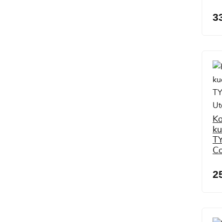
3
Ko
ku
T
Co
2