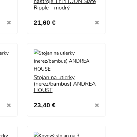
nástroje TYPHOON Slate
Ripple - modrý
21,60 €
Stojan na utierky
(nerez/bambus) ANDREA
HOUSE
23,40 €