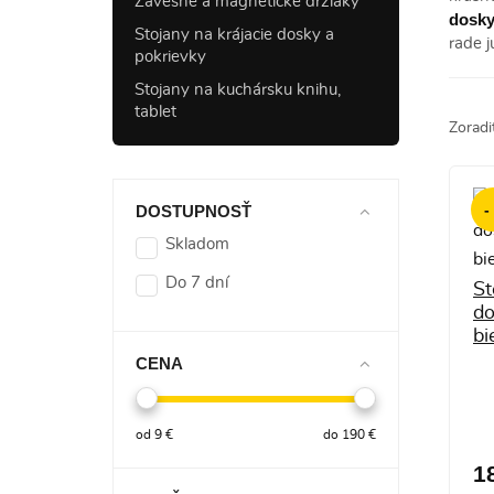
Závesné a magnetické držiaky
dosky
Stojany na krájacie dosky a
rade j
pokrievky
Stojany na kuchársku knihu,
tablet
Zoradi
-
DOSTUPNOSŤ
Skladom
Do 7 dní
St
do
bi
CENA
od
9
€
do
190
€
1