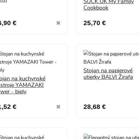
SUCK UK My Family
Cookbook
6,90 €
25,70 €
Stojan na papierové
utierky BALVI Žirafa
ojan na kuchynské
stroje YAMAZAKI
wer - biely
1,52 €
28,68 €