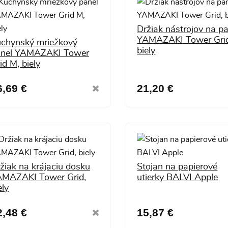
Držiak nástrojov na pa
YAMAZAKI Tower Grid
chynský mriežkový
biely
anel YAMAZAKI Tower
id M, biely
6,69 €
21,20 €
žiak na krájaciu dosku
Stojan na papierové
MAZAKI Tower Grid,
utierky BALVI Apple
ely
2,48 €
15,87 €