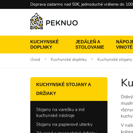
Doprava zadarmo nad 50€, jednoduché vrátenie do 100
KUCHYNSKÉ
JEDÁLEŇ A
NÁPOJE
DOPLNKY
STOLOVANIE
VINOT
Úvod
Kuchynské doplnky
Kuchynské stojany 
Ku
KUCHYNSKÉ STOJANY A
DRŽIAKY
Dobr
musím
Stojany na varešku a iné
rôznyc
kuchynské nástroje
kuchy
Stojany na papierové utierky
V naš
krásne