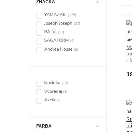
ZNAČKA
YAMAZAKI
(125)
Joseph Joseph
(37)
BALVI
(11)
SAGAFORM
(9)
Ma
Andrea House
(6)
ut
Suck UK
(3)
- 
Koziol
(1)
1
BYLINE
(1)
Novinka
(17)
Výpredaj
(3)
Akcia
(2)
St
n
FARBA
F