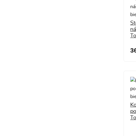
St
ná
To
3
Ko
po
To