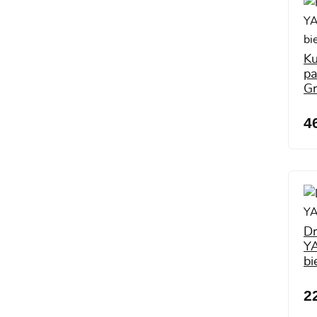
Ku
p
Gr
4
Dr
YA
bi
2