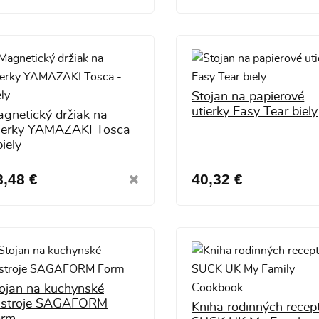
Stojan na papierové
utierky Easy Tear biely
gnetický držiak na
ierky YAMAZAKI Tosca
biely
8,48 €
40,32 €
ojan na kuchynské
ástroje SAGAFORM
Kniha rodinných recep
orm