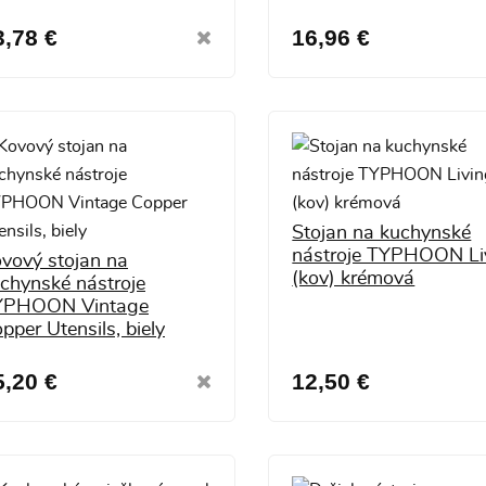
3,78 €
16,96 €
Stojan na kuchynské
nástroje TYPHOON Li
vový stojan na
(kov) krémová
chynské nástroje
YPHOON Vintage
pper Utensils, biely
5,20 €
12,50 €