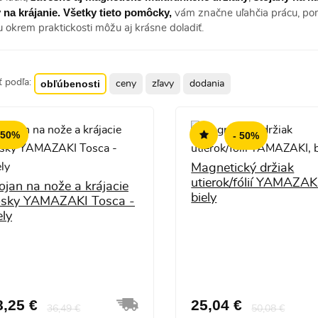
 na krájanie. Všetky tieto pomôcky,
vám značne uľahčia prácu, po
u okrem praktickosti môžu aj krásne doladiť.
ť podľa:
obľúbenosti
ceny
zľavy
dodania
 50%
- 50%
Magnetický držiak
utierok/fólií YAMAZAK
ojan na nože a krájacie
biely
sky YAMAZAKI Tosca -
ely
8,25 €
25,04 €
36,49 €
50,08 €