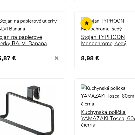
ojan na papierové
Stojan TYPHOON
ierky BALVI Banana
Monochrome, šedý
5,87 €
8,98 €
Kuchynská polička
YAMAZAKI Tosca, 60
čierna