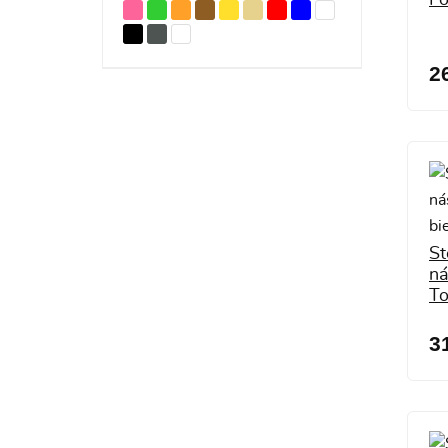
2
St
ná
To
3