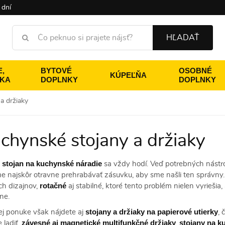
 dní
HĽADAŤ
,
BYTOVÉ
OSOBNÉ
KÚPEĽŇA
ÉKA
DOPLNKY
DOPLNKY
a držiaky
chynské stojany a držiaky
stojan na kuchynské náradie
ý
sa vždy hodí. Veď potrebných nástr
e najskôr otravne prehrabávať zásuvku, aby sme našli ten správny.
rotačné
h dizajnov,
aj stabilné, ktoré tento problém nielen vyrieši
ne.
stojany a držiaky na papierové utierky
ej ponuke však nájdete aj
,
závesné aj magnetické
multifunkčné držiak
y
stojany na k
 ladiť,
,