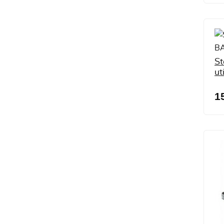
St
ut
1