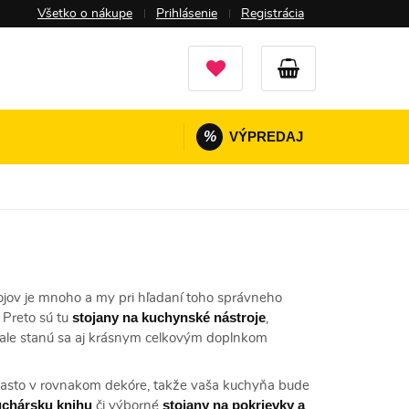
Všetko o nákupe
Prihlásenie
Registrácia
%
VÝPREDAJ
ojov je mnoho a my pri hľadaní toho správneho
stojany na kuchynské nástroje
 Preto sú tu
,
a, ale stanú sa aj krásnym celkovým doplnkom
 často v rovnakom dekóre, takže vaša kuchyňa bude
uchársku knihu
stojany na pokrievky a
či výborné