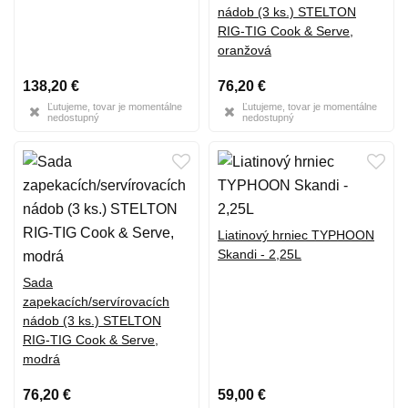
nádob (3 ks.) STELTON
RIG-TIG Cook & Serve,
oranžová
138,20 €
76,20 €
Ľutujeme, tovar je momentálne
Ľutujeme, tovar je momentálne
nedostupný
nedostupný
Liatinový hrniec TYPHOON
Skandi - 2,25L
Sada
zapekacích/servírovacích
nádob (3 ks.) STELTON
RIG-TIG Cook & Serve,
modrá
76,20 €
59,00 €