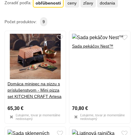
Zoradiť podľa:
obľúbenosti
ceny
zľavy
dodania
Počet produktov:
9
Sada pekáčov Nest™
Domáca minipec na pizzu s
príslušenstvom - Mini pizza
set KITCHEN CRAFT Artesa
65,30 €
70,80 €
Ľutujeme, tovar je momentálne
Ľutujeme, tovar je momentálne
nedostupný
nedostupný