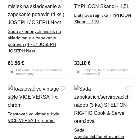
Liatinová rajnička TYPHOON
Skandi - 1,5L
Sada sklenených misiek na
skladovanie a zapekanie
potravín (4 ks.) JOSEPH
JOSEPH Nest
61,56 €
33,10 €
Ľutujeme, tovar je momentálne
Ľutujeme, tovar je momentálne
nedostupný
nedostupný
Toastovač vo vintage štýle
VICE VERSA Tix, chróm
Sada
zapekacích/servírovacích