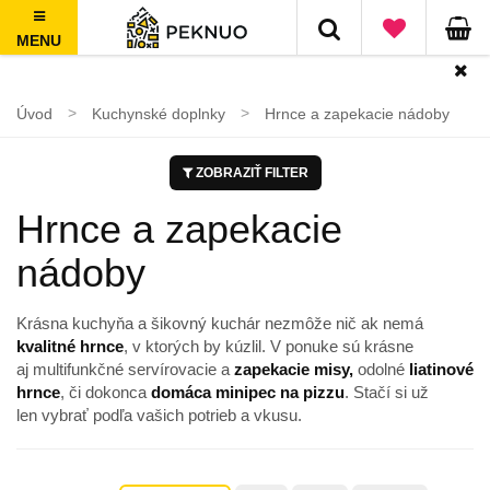
MENU
Doprava zadarmo nad 50€, jednoduché vrátenie do 100 dní
Úvod
Kuchynské doplnky
Hrnce a zapekacie nádoby
ZOBRAZIŤ FILTER
Hrnce a zapekacie
nádoby
Krásna kuchyňa a šikovný kuchár nezmôže nič ak nemá
kvalitné hrnce
, v ktorých by kúzlil. V ponuke sú krásne
aj multifunkčné servírovacie a
zapekacie misy,
odolné
liatinové
hrnce
, či dokonca
domáca minipec na pizz
u
. Stačí si už
len vybrať podľa vašich potrieb a vkusu.