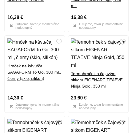
ml.
16,38 €
16,38 €
Ľutujeme, tovar je momentálne
Ľutujeme, tovar je momentálne
nedostupný
nedostupný
Hrnček na kávu/čaj
SAGAFORM To Go, 300 ml.,
Termohrnček s čajovým
čierny (sklo, silikón)
sitkom EIGENART TEAEVE
Ninja Gold, 350 ml
14,30 €
23,60 €
Ľutujeme, tovar je momentálne
Ľutujeme, tovar je momentálne
nedostupný
nedostupný