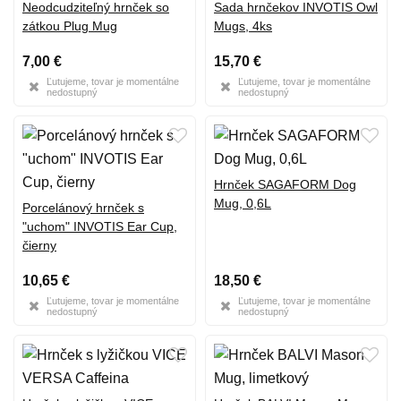
Neodcudziteľný hrnček so
Sada hrnčekov INVOTIS Owl
zátkou Plug Mug
Mugs, 4ks
7,00 €
15,70 €
Ľutujeme, tovar je momentálne
Ľutujeme, tovar je momentálne
nedostupný
nedostupný
Hrnček SAGAFORM Dog
Mug, 0,6L
Porcelánový hrnček s
"uchom" INVOTIS Ear Cup,
čierny
10,65 €
18,50 €
Ľutujeme, tovar je momentálne
Ľutujeme, tovar je momentálne
nedostupný
nedostupný