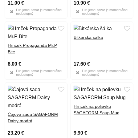
11,00 €
10,90 €
Ľutujeme, tovar je momentálne
Ľutujeme, tovar je momentálne
nedostupný
nedostupný
Bitkárska šálka
Hrnček Propaganda Mr.P
Bite
8,00 €
17,60 €
Ľutujeme, tovar je momentálne
Ľutujeme, tovar je momentálne
nedostupný
nedostupný
Hrnček na polievku
SAGAFORM Soup Mug
Čajová sada SAGAFORM
Daisy modrá
23,20 €
9,90 €