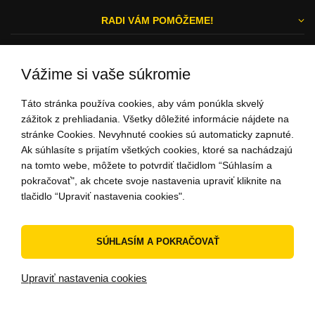
RADI VÁM POMÔŽEME!
Vážime si vaše súkromie
Michal a Zuzka
Táto stránka používa cookies, aby vám ponúkla skvelý
ZÁKAZNÍCKY SERVIS
zážitok z prehliadania. Všetky dôležité informácie nájdete na
stránke Cookies. Nevyhnuté cookies sú automaticky zapnuté.
Ak súhlasíte s prijatím všetkých cookies, ktoré sa nachádzajú
na tomto webe, môžete to potvrdiť tlačidlom “Súhlasím a
0948 732 275
pokračovať", ak chcete svoje nastavenia upraviť kliknite na
(Po - Pi: 9:00-15:00)
tlačidlo “Upraviť nastavenia cookies".
ahoj@peknuo.sk
SÚHLASÍM A POKRAČOVAŤ
© 2010 - 2026 PEKNUO - Originálne doplnky a darčeky. Urobte si
radosť!
Upraviť nastavenia cookies
Internetový obchod
od
Blueweb s.r.o.