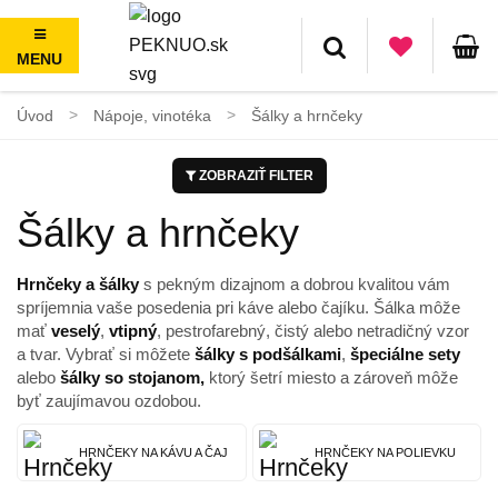
MENU
Doprava zadarmo nad 50€, jednoduché vrátenie do 100 dní
Úvod
Nápoje, vinotéka
Šálky a hrnčeky
ZOBRAZIŤ FILTER
Šálky a hrnčeky
Hrnčeky a šálky
s pekným dizajnom a dobrou kvalitou vám
spríjemnia vaše posedenia pri káve alebo čajíku. Šálka môže
mať
veselý
,
vtipný
, pestrofarebný, čistý alebo netradičný vzor
a tvar. Vybrať si môžete
šálky s podšálkami
,
špeciálne sety
alebo
šálky so stojanom,
ktorý šetrí miesto a zároveň môže
byť zaujímavou ozdobou.
HRNČEKY NA KÁVU A ČAJ
HRNČEKY NA POLIEVKU