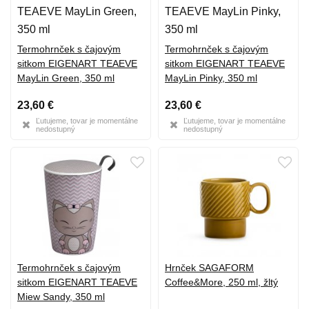
Termohrnček s čajovým
Termohrnček s čajovým
sitkom EIGENART TEAEVE
sitkom EIGENART TEAEVE
MayLin Green, 350 ml
MayLin Pinky, 350 ml
23,60 €
23,60 €
Ľutujeme, tovar je momentálne
Ľutujeme, tovar je momentálne
nedostupný
nedostupný
Termohrnček s čajovým
Hrnček SAGAFORM
sitkom EIGENART TEAEVE
Coffee&More, 250 ml, žltý
Miew Sandy, 350 ml