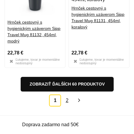
Hrnček cestovný s
hygienickým uzáverom Sipp
Travel Mug 81131, 454ml,
Hrnček cestovný s
koralový
hygienickým uzáverom Sipp
Travel Mug 81132, 454ml,
modrý
22,78 €
22,78 €
Ľutujeme, tovar je momentálne
Ľutujeme, tovar je momentálne
nedostupný
nedostupný
ZOBRAZIŤ ĎALŠÍCH 60 PRODUKTOV
1
2
»
Doprava zadarmo nad 50€