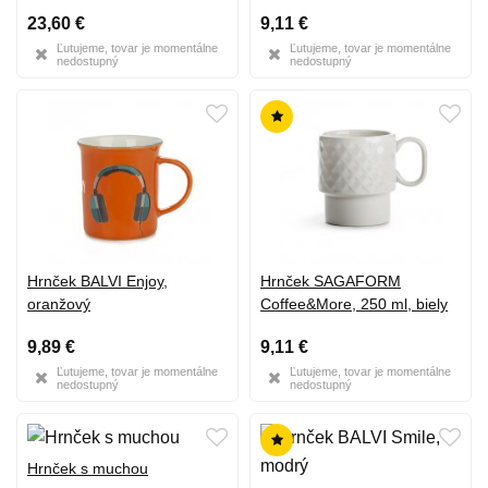
23,60 €
9,11 €
Ľutujeme, tovar je momentálne
Ľutujeme, tovar je momentálne
nedostupný
nedostupný
Hrnček BALVI Enjoy,
Hrnček SAGAFORM
oranžový
Coffee&More, 250 ml, biely
9,89 €
9,11 €
Ľutujeme, tovar je momentálne
Ľutujeme, tovar je momentálne
nedostupný
nedostupný
Hrnček s muchou