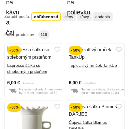
Zoradiť podľa:
obľúbenosti
ceny
zľavy
dodania
Počet produktov:
119
- 50%
- 50%
Espresso šálka so
Teplocitlivý hrnček TankUp
strieborným prsteňom
6,00 €
6,00 €
12,00 €
12,00 €
Na našom sklade. U vás može
Na našom sklade. U vás može
byť o 4 dni (pondelok 10.8.)
byť o 4 dni (pondelok 10.8.)
- 50%
- 50%
Čajová šálka Blomus
DARJEE