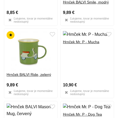
Hrnček BALVI Smile, modrý
8,85 €
9,89 €
Ľutujeme, tovar je momentálne
Ľutujeme, tovar je momentálne
nedostupný
nedostupný
Hrnček Mr. P - Mucha
Hrnček BALVI Ride, zelený
9,89 €
10,90 €
Ľutujeme, tovar je momentálne
Ľutujeme, tovar je momentálne
nedostupný
nedostupný
Hrnček Mr. P - Dog Tea