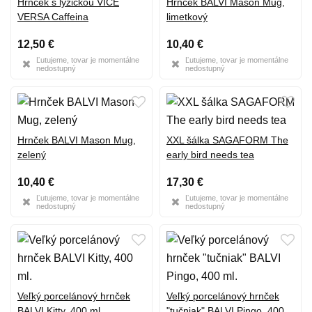
Hrnček s lyžičkou VICE
Hrnček BALVI Mason Mug,
VERSA Caffeina
limetkový
12,50 €
10,40 €
Ľutujeme, tovar je momentálne
Ľutujeme, tovar je momentálne
nedostupný
nedostupný
Hrnček BALVI Mason Mug,
XXL šálka SAGAFORM The
zelený
early bird needs tea
10,40 €
17,30 €
Ľutujeme, tovar je momentálne
Ľutujeme, tovar je momentálne
nedostupný
nedostupný
Veľký porcelánový hrnček
Veľký porcelánový hrnček
BALVI Kitty, 400 ml.
"tučniak" BALVI Pingo, 400