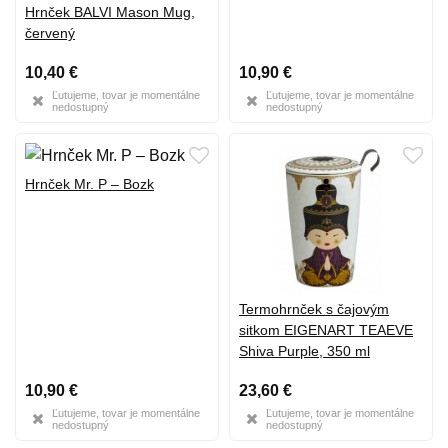
Hrnček BALVI Mason Mug,
červený
10,40 €
10,90 €
Ľutujeme, tovar je momentálne
Ľutujeme, tovar je momentálne
nedostupný
nedostupný
Hrnček Mr. P – Bozk
Termohrnček s čajovým
sitkom EIGENART TEAEVE
Shiva Purple, 350 ml
10,90 €
23,60 €
Ľutujeme, tovar je momentálne
Ľutujeme, tovar je momentálne
nedostupný
nedostupný