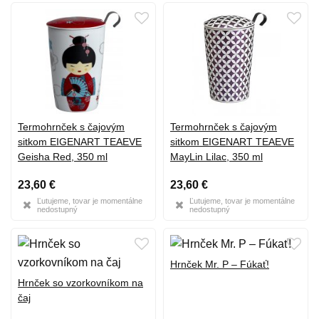
Termohrnček s čajovým
Termohrnček s čajovým
sitkom EIGENART TEAEVE
sitkom EIGENART TEAEVE
Geisha Red, 350 ml
MayLin Lilac, 350 ml
23,60 €
23,60 €
Ľutujeme, tovar je momentálne
Ľutujeme, tovar je momentálne
nedostupný
nedostupný
Hrnček Mr. P – Fúkať!
Hrnček so vzorkovníkom na
čaj