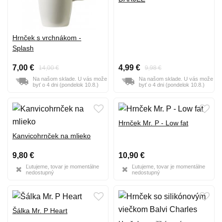
Hrnček s vrchnákom -
Splash
7,00 €
4,99 €
14,00 €
9,98 €
Na našom sklade. U vás može
Na našom sklade. U vás može
byť o 4 dni (pondelok 10.8.)
byť o 4 dni (pondelok 10.8.)
Hrnček Mr. P - Low fat
Kanvicohrnček na mlieko
9,80 €
10,90 €
Ľutujeme, tovar je momentálne
Ľutujeme, tovar je momentálne
nedostupný
nedostupný
Šálka Mr. P Heart