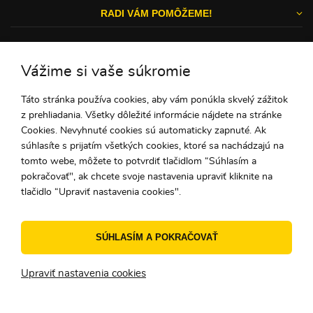
RADI VÁM POMÔŽEME!
Vážime si vaše súkromie
Michal a Zuzka
Táto stránka používa cookies, aby vám ponúkla skvelý zážitok
ZÁKAZNÍCKY SERVIS
z prehliadania. Všetky dôležité informácie nájdete na stránke
Cookies. Nevyhnuté cookies sú automaticky zapnuté. Ak
súhlasíte s prijatím všetkých cookies, ktoré sa nachádzajú na
0948 732 275
tomto webe, môžete to potvrdiť tlačidlom “Súhlasím a
pokračovať", ak chcete svoje nastavenia upraviť kliknite na
(Po - Pi: 9:00-15:00)
tlačidlo “Upraviť nastavenia cookies".
ahoj@peknuo.sk
SÚHLASÍM A POKRAČOVAŤ
© 2010 - 2026 PEKNUO - Originálne doplnky a darčeky. Urobte si
radosť!
Upraviť nastavenia cookies
Internetový obchod
od
Blueweb s.r.o.