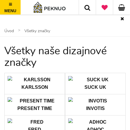
MENU
Doprava zadarmo nad 50€, jednoduché vrátenie do 100 dní
Úvod
Všetky značky
Všetky naše dizajnové
značky
KARLSSON
SUCK UK
PRESENT TIME
INVOTIS
FRED
ADHOC