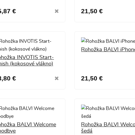
5,87 €
21,50 €
Rohožka BALVI iPhon
hožka INVOTIS Start-
nish (kokosové vlákno)
8,80 €
21,50 €
ohožka BALVI Welcome
Rohožka BALVI Welc
oodbye
šedá