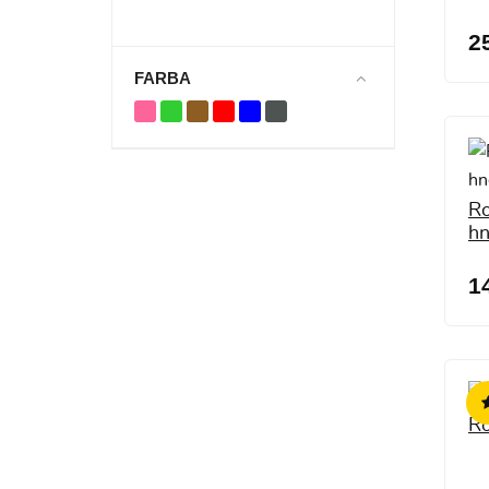
2
FARBA
Ro
h
1
R