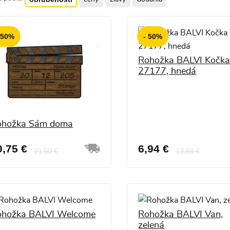
 50%
- 50%
Rohožka BALVI Kočk
27177, hnedá
ohožka Sám doma
0,75 €
6,94 €
21,50 €
13,88 €
ohožka BALVI Welcome
Rohožka BALVI Van,
zelená