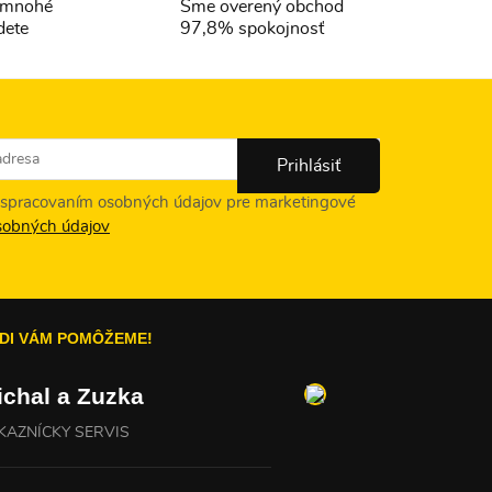
- mnohé
Sme overený obchod
dete
97,8% spokojnosť
 spracovaním osobných údajov pre marketingové
sobných údajov
DI VÁM POMÔŽEME!
ichal a Zuzka
KAZNÍCKY SERVIS