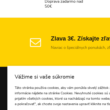
Doprava zadarmo nad
50€
Zlava 3€. Získajte zľ
Naviac o špeciálnych ponukách, zľa
INFORMÁCIE O NÁKU
Vážime si vaše súkromie
Všetko o nákupe
Táto stránka používa cookies, aby vám ponúkla skvelý zážitok z
informácie nájdete na stránke Cookies. Nevyhnuté cookies sú 
Platba
prijatím všetkých cookies, ktoré sa nachádzajú na tomto webe,
Doprava
a pokračovať", ak chcete svoje nastavenia upraviť kliknite na tl
Obchodné podmienky