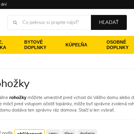
 dní
HĽADAŤ
,
BYTOVÉ
OSOBNÉ
KÚPEĽŇA
ÉKA
DOPLNKY
DOPLNKY
hožky
rohožky
nálne
môžete umiestniť pred vchod do Vášho domu alebo 
e môcť pred vstupom očistiť topánky, môže byť správne zvolená 
 domu dodáva ten správny ráz domova. Stačí si len vybrať.
ť podľa:
obľúbenosti
ceny
zľavy
dodania