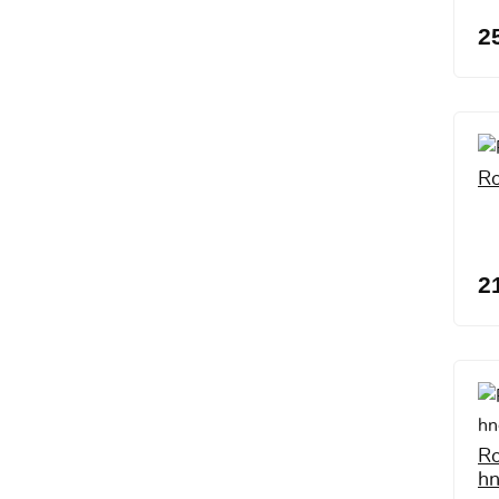
2
Ro
2
Ro
h