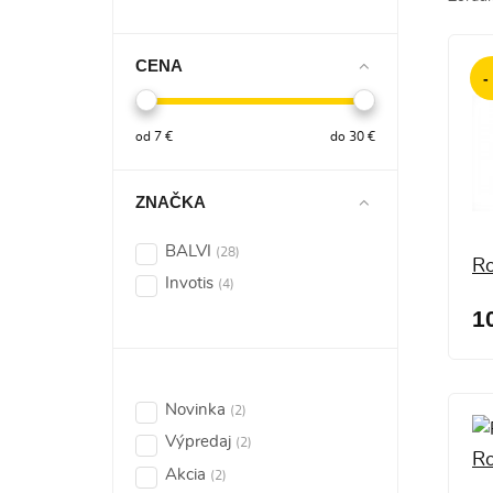
CENA
-
od
7
€
do
30
€
ZNAČKA
BALVI
(28)
R
Invotis
(4)
1
Novinka
(2)
Výpredaj
(2)
R
Akcia
(2)