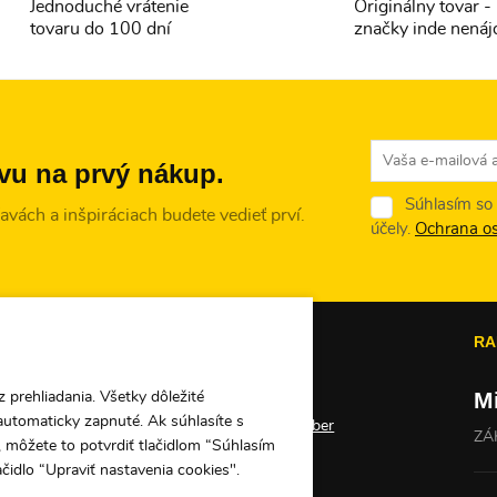
Jednoduché vrátenie
Originálny tovar 
tovaru do 100 dní
značky inde nenáj
avu na prvý nákup.
Súhlasím so
vách a inšpiráciach budete vedieť prví.
účely.
Ochrana o
PE
O PEKNUO
RA
M
Darčekové poukážky
 prehliadania. Všetky dôležité
automaticky zapnuté. Ak súhlasíte s
Veľkoobchod a veľkoodber
ZÁ
 môžete to potvrdiť tlačidlom “Súhlasím
Kontakty
ačidlo “Upraviť nastavenia cookies".