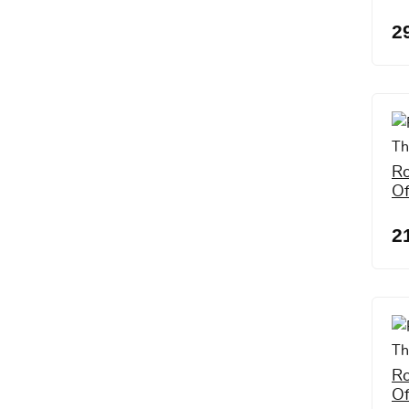
2
R
Of
2
R
Of