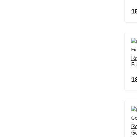
1
Ro
Fi
1
R
G