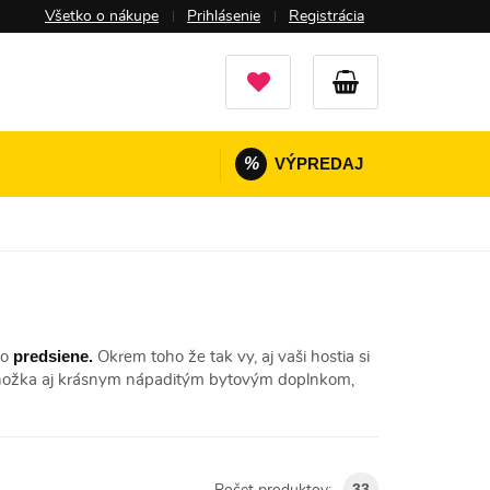
Všetko o nákupe
Prihlásenie
Registrácia
%
VÝPREDAJ
predsiene.
do
Okrem toho že tak vy, aj vaši hostia si
rohožka aj krásnym nápaditým bytovým doplnkom,
33