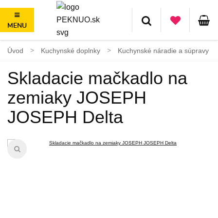
MENU
Doprava zadarmo nad 50€, jednoduché vrátenie do 100 dní
Úvod
Kuchynské doplnky
Kuchynské náradie a súpravy
Skladacie mačkadlo na
zemiaky JOSEPH
JOSEPH Delta