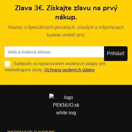
Zlava 3€. Získajte zľavu na prvý
nákup.
Naviac o špeciálnych ponukách, zľavách a inšpiráciach
budete vedieť prví.
Súhlasím so spracovaním osobných údajov pre
marketingové účely.
Ochrana osobných údajov