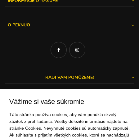
INFORMÁCIE O NÁKUPE
O PEKNUO
RADI VÁM POMÔŽEME!
Vážime si vaše súkromie
Michal a Zuzka
Táto stránka používa cookies, aby vám ponúkla skvelý
ZÁKAZNÍCKY SERVIS
zážitok z prehliadania. Všetky dôležité informácie nájdete na
stránke Cookies. Nevyhnuté cookies sú automaticky zapnuté.
Ak súhlasíte s prijatím všetkých cookies, ktoré sa nachádzajú