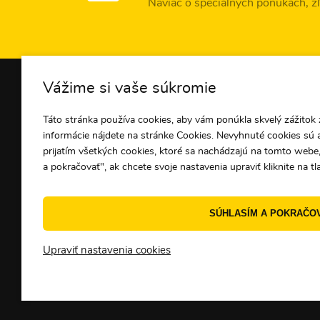
Naviac o špeciálnych ponukách, zľa
INFORMÁCIE O NÁKU
Vážime si vaše súkromie
Táto stránka používa cookies, aby vám ponúkla skvelý zážitok z
Všetko o nákupe
informácie nájdete na stránke Cookies. Nevyhnuté cookies sú 
Platba
prijatím všetkých cookies, ktoré sa nachádzajú na tomto webe,
Doprava
a pokračovať", ak chcete svoje nastavenia upraviť kliknite na tl
Obchodné podmienky
Vrátenie tovaru a reklam
SÚHLASÍM A POKRAČO
Ochrana osobných údaj
Cookies
Upraviť nastavenia cookies
© 2010 - 2026 PEKNUO - Originálne doplnky a darčeky.