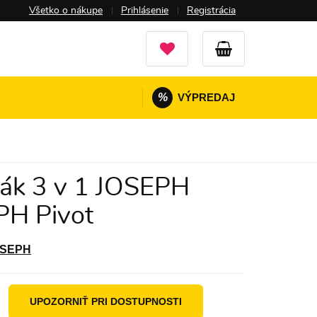
Všetko o nákupe
Prihlásenie
Registrácia
%
VÝPREDAJ
ák 3 v 1 JOSEPH
PH Pivot
OSEPH
UPOZORNIŤ PRI DOSTUPNOSTI