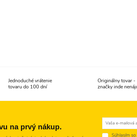
Jednoduché vrátenie
Originálny tovar 
tovaru do 100 dní
značky inde nenáj
avu na prvý nákup.
Súhlasím so