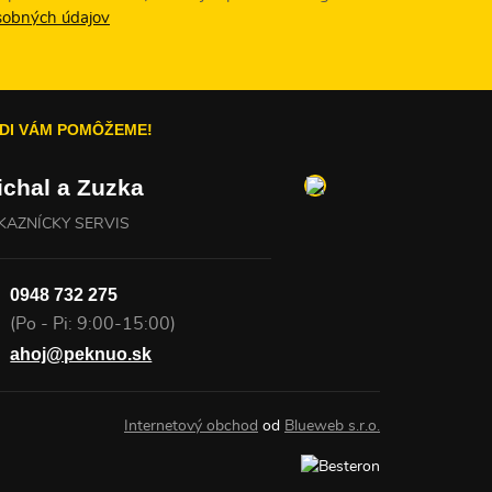
sobných údajov
DI VÁM POMÔŽEME!
ichal a Zuzka
KAZNÍCKY SERVIS
0948 732 275
(Po - Pi: 9:00-15:00)
ahoj@peknuo.sk
Internetový obchod
od
Blueweb s.r.o.