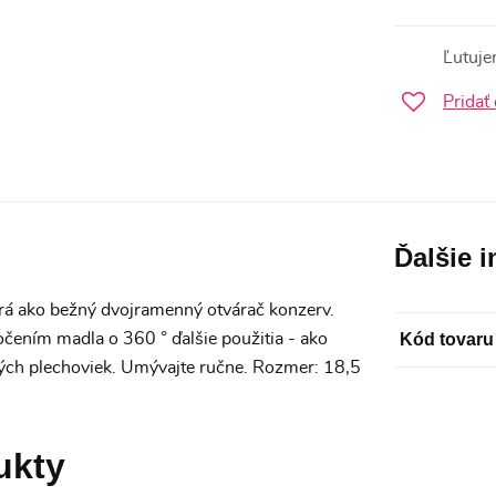
Ľutuje
Pridať
Ďalšie 
á ako bežný dvojramenný otvárač konzerv.
ením madla o 360 ° ďalšie použitia - ako
Kód tovaru
ých plechoviek. Umývajte ručne. Rozmer: 18,5
ukty