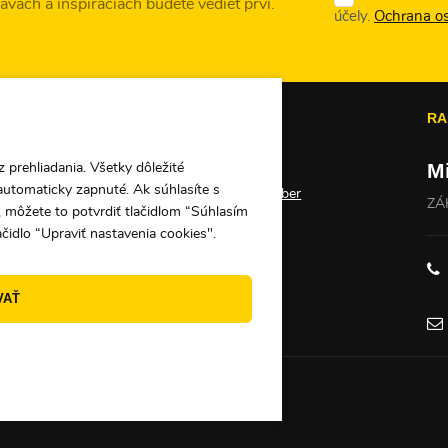
vách a inšpiráciach budete vedieť prví.
účely.
Ochrana o
PE
O PEKNUO
RA
M
 prehliadania. Všetky dôležité
Darčekové poukážky
automaticky zapnuté. Ak súhlasíte s
Veľkoobchod a veľkoodber
ZÁ
 môžete to potvrdiť tlačidlom “Súhlasím
Kontakty
ačidlo “Upraviť nastavenia cookies".
ácie
VAŤ
ov
 Urobte si radosť!