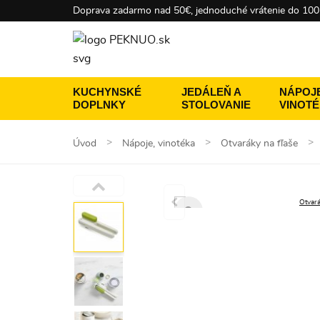
Doprava zadarmo nad 50€, jednoduché vrátenie do 100
KUCHYNSKÉ
JEDÁLEŇ A
NÁPOJE
DOPLNKY
STOLOVANIE
VINOT
Úvod
Nápoje, vinotéka
Otvaráky na fľaše