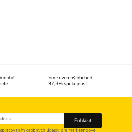
- mnohé
Sme overený obchod
dete
97,8% spokojnosť
 spracovaním osobných údajov pre marketingové