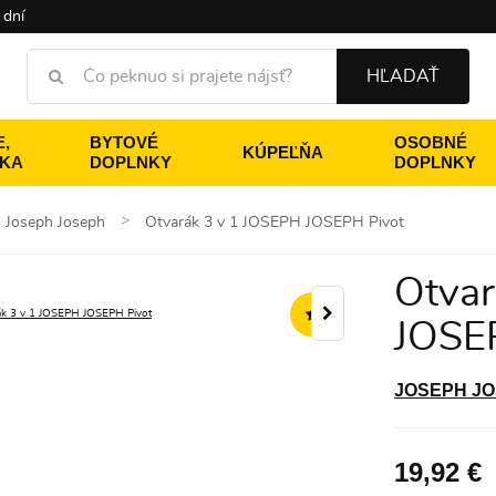
 dní
HĽADAŤ
,
BYTOVÉ
OSOBNÉ
KÚPEĽŇA
ÉKA
DOPLNKY
DOPLNKY
Joseph Joseph
Otvarák 3 v 1 JOSEPH JOSEPH Pivot
Otvar
JOSE
JOSEPH J
19,92 €